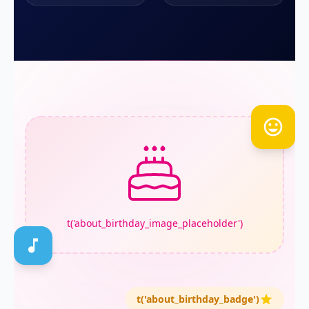
t('about_birthday_image_placeholder')
t('about_birthday_badge')