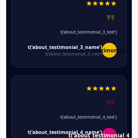
t('about_testimonial_3_text')
t('about_testimonial_3_name')
t('about_testimonial_3_init
t('about_testimonial_3_role')
t('about_testimonial_4_text')
t('about_testimonial_4_name')
t('about_testimonial_4_init