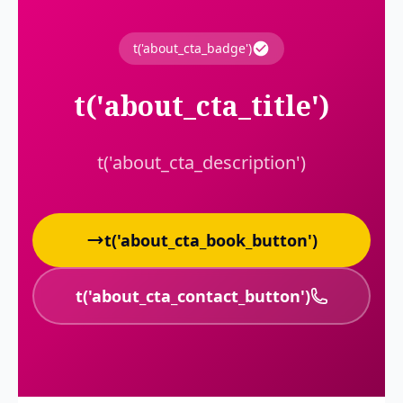
t('about_cta_badge')
t('about_cta_title')
t('about_cta_description')
t('about_cta_book_button')
t('about_cta_contact_button')