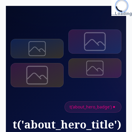
Loading...
t('about_hero_badge')
t('about_hero_title')